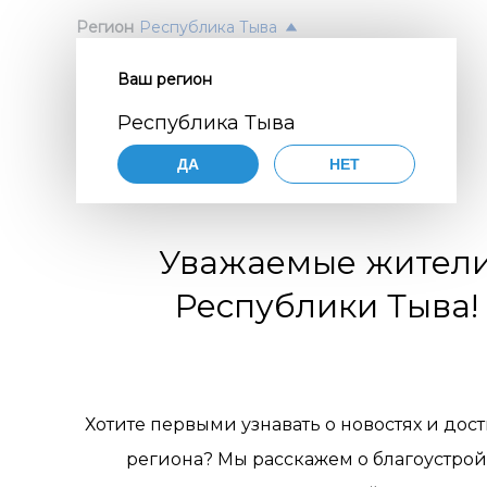
Регион
Республика Тыва
Ваш регион
Согл
ПОЛ
Республика Тыва
перс
Авт
ДА
НЕТ
орга
Нажимая
согласие
порядке,
цифр
Уважаемые жител
по разви
коммуни
обще
Республики Тыва!
организа
119770001
комм
муниципа
pdn@dial
отн
сайте
htt
требован
пер
Хотите первыми узнавать о новостях и дос
персонал
региона? Мы расскажем о благоустрой
Цели 
1. Об